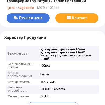
трансформатор катушки 18mm настоящий
Цена：negotiable
MOQ：100pcs
Лучшая цена
Контакт
Характер Продукции
,
ядр пунша пермаллоя 18mm
,
ядр пунша пермаллоя 11mW
Высокий свет
катушка разделения пермаллоя
11mW
Количество мин
100pcs
заказа
Место
Китай
происхождения
Номер модели
66*18*2MM
Поставка
10000PCS/Month
способности
Сертификация
CE/UL