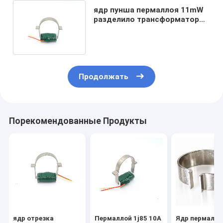
ядр пунша пермаллоя 11mW
разделило трансформатор
катушки 18mm настоящий
Продолжать
Порекомендованные Продукты
ядр отрезка
Пермаллой 1j85 10A
Ядр пермалло