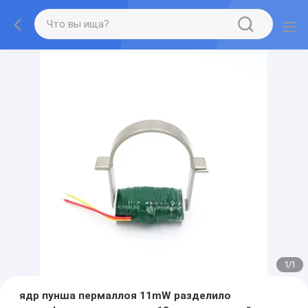
1
/
1
ядр пунша пермаллоя 11mW разделило