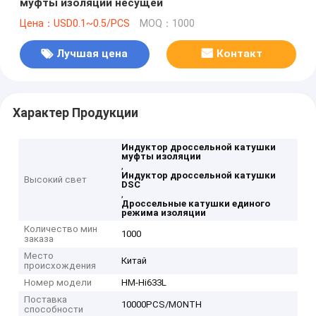
муфты изоляции несущей
Цена：USD0.1~0.5/PCS
MOQ：1000
Лучшая цена
Контакт
Характер Продукции
Индуктор дроссельной катушки
муфты изоляции
,
Индуктор дроссельной катушки
Высокий свет
DSC
,
Дроссельные катушки единого
режима изоляции
Количество мин
1000
заказа
Место
Китай
происхождения
Номер модели
HM-Hi633L
Поставка
10000PCS/MONTH
способности