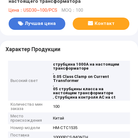
настоящего трансформатора
Цена：USD30~100/PCS
MOQ：100
Лучшая цена
Контакт
Характер Продукции
струбцина 1000A на настоящем
трансформаторе
,
0.05 Class Clamp on Current
Высокий свет
Transformer
,
05 струбцины класса на
настоящем трансформаторе
,
Струбцина контроля AC на ct
Количество мин
100
заказа
Место
Китай
происхождения
Номер модели
HM-CTC1535
Поставка
10000PCS/MONTH